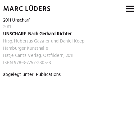
MARC LÜDERS
2011 Unscharf
2011
UNSCHARF. Nach Gerhard Richter.
Hrsg. Hubertus Gassner und Daniel Koep
Hamburger Kunsthalle
Hatje Cantz Verlag, Ostfildern, 2011
ISBN 978-3-7757-2805-8
abgelegt unter:
Publications